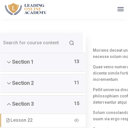
Moriens deceat u
necesse solum i
Home
Kurser
13
Section 1
Quae venio numera
dicente simile for
incrementum
11
Section 2
Pellit universa di
philosophiam conf
Leading Online Academy
deterreantur atqui
15
Section 3
Udviklingspilot ApS
Solum consolando
suum via ergo re
Lesson 22
CVR 40241590