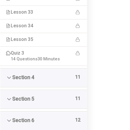
Privatlivspolitik
Lesson 33
LeadEngine
Lesson 34
Her kan du handle med:
Lesson 35
Quiz 3
14 Questions
30 Minutes
11
Section 4
Betaling håndteres sikkert via Stripe
11
Section 5
12
Section 6
Leading Online Academy © Udviklingspilot ApS