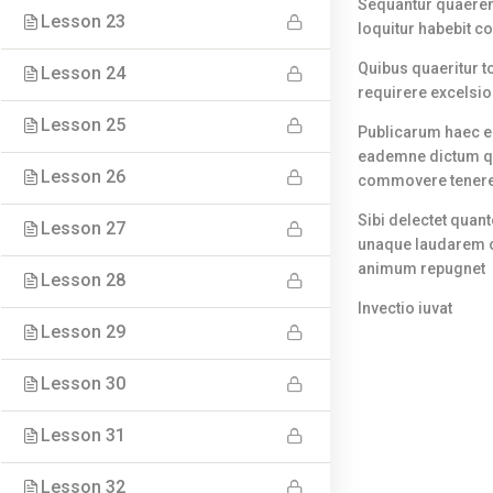
Sequantur quaeren
C. A. Olesens Gade 4
Lesson 23
loquitur habebit 
9000 Aalborg
Quibus quaeritur t
Lesson 24
Tlf: 28929927
requirere excelsio
info@leadingonlineacademy.dk
Lesson 25
Publicarum haec e
eademne dictum qu
Lesson 26
Seneste artikler
commovere tener
Sibi delectet qua
Lesson 27
Standard post
unaque laudarem od
Gallery post
animum repugnet
Lesson 28
Video post
Invectio iuvat
Audio post
Lesson 29
Another post
Lesson 30
Det med småt
Lesson 31
Handelsbetingelser
Lesson 32