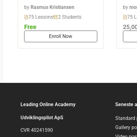
by
Rasmus Kristiansen
by
mor
75 Lessons
2 Students
75 L
Free
25,00
Enroll Now
Leading Online Academy
Seneste a
Udviklingspilot ApS
Standard 
Gallery po
CVR 40241590
Video pos