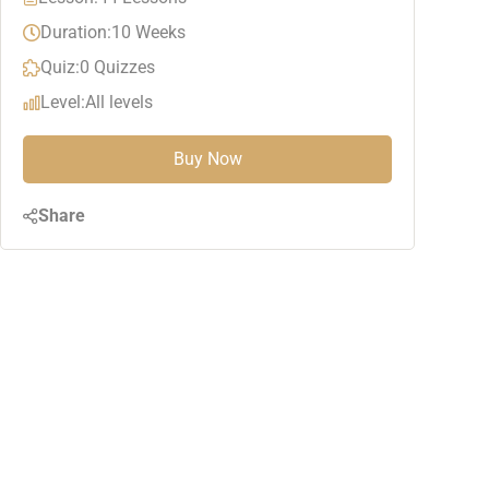
Duration:
10 Weeks
Quiz:
0 Quizzes
Level:
All levels
Buy Now
Share