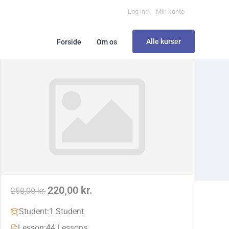
Log ind
Min konto
Alle kurser
Forside
Om os
220,00 kr.
250,00 kr.
Student:
1 Student
Lesson:
44 Lessons