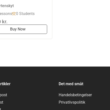
tenskyt
essons
0 Students
 kr.
Buy Now
rtikler
Det med småt
post
Handelsbetingelser
st
Privatlivspolitik
t